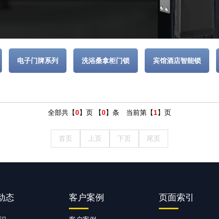
电子门牌系列
洗浴桑拿柜门锁
宾馆酒店智能锁
全部共【
0
】页 【
0
】条 当前第【
1
】页
首页
上页
下页
尾页
动态
客户案例
页面索引